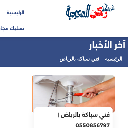
التجاوز
الرئيسية
إلى
المحتوى
تسليك مجار
آخر الأخبار
الرئيسية
فني سباكة بالرياض
فني سباكة بالرياض |
0550856797