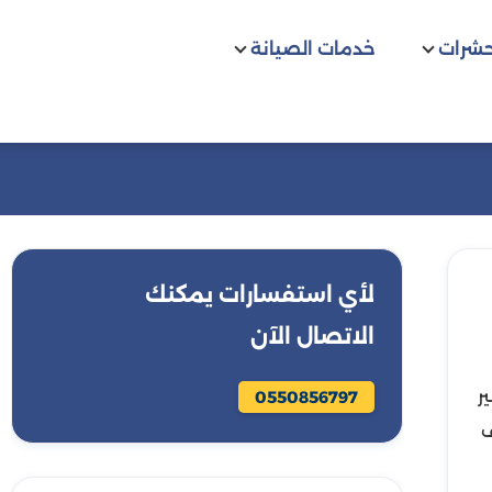
حشرات
خدمات الصيانة
لأي استفسارات يمكنك
الاتصال الآن
ر
0550856797
ف