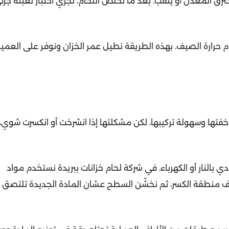
رق المعدن أو يثقب. بعد ما نخلص اللحام، نجري اختبار تعبئة جزئي
رارة الصيف. بهذه الطريقة نطيل عمر الخزان ونوفر على العمي
خفتها وسهولة تركيبها، لكن مشكلتها إذا انشرخت أو انكسرت شوي،
دي بالنار أو الكهرباء. في شركة لحام خزانات ببريدة نستخدم مواد
يف منطقة الكسر، ثم نخشّن السطح عشان المادة الجديدة تلتصق