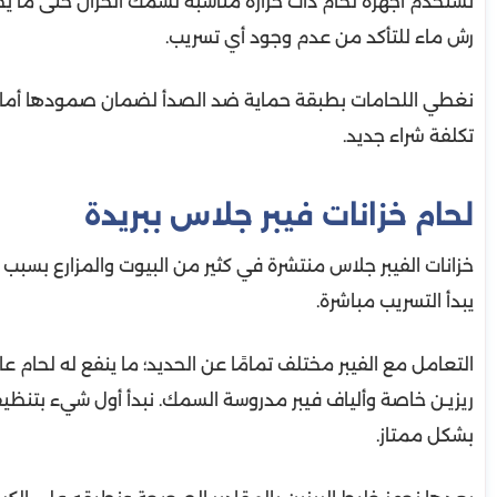
نستخدم أجهزة لحام ذات حرارة مناسبة لسُمك الخزان حتى ما يحت
رش ماء للتأكد من عدم وجود أي تسريب.
نغطي اللحامات بطبقة حماية ضد الصدأ لضمان صمودها أمام ح
تكلفة شراء جديد.
لحام خزانات فيبر جلاس ببريدة
خزانات الفيبر جلاس منتشرة في كثير من البيوت والمزارع بسبب 
يبدأ التسريب مباشرة.
التعامل مع الفيبر مختلف تمامًا عن الحديد؛ ما ينفع له لحام عا
ريزيـن خاصة وألياف فيبر مدروسة السمك. نبدأ أول شيء بتنظ
بشكل ممتاز.