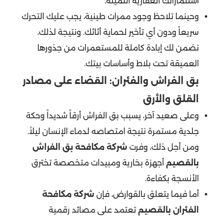
استثماراتك العقارية الثمينة.
وحينما تلاحظ وجود ممرات طينية، يجب عليك التحرك
سريعاً ودون أي تأخير لحماية أثاثك. ونتيجة لذلك،
نضمن لك إبادة كاملة للمستعمرات من جذورها
العميقة تحت بلاط وأساسات بيتك.
بق الفراش والفئران: القضاء على مصادر
القلق والأرق
وعلى صعيد آخر، يسبب بق الفراش أرقاً شديداً وحكة
جلدية مستمرة نتيجة امتصاصه لدماء الإنسان ليلاً.
ومن أجل ذلك، وفرت
شركة مكافحة بق الفراش
بالقصيم
أجهزة بخارية ومبيدات متخصصة تخترق
الأنسجة بكفاءة.
أما فيما يتعلق بالقوارض، فإن
شركة مكافحة
الفئران بالقصيم
تعتمد على مصائد رقمية