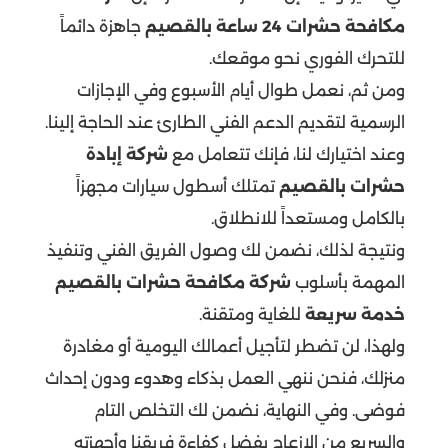
مكافحة حشرات 24 ساعة بالقصيم
جاهزة دائماً
للتحرك الفوري نحو موقعك.
ومن ثم، نعمل طوال أيام الأسبوع وفي الإجازات
الرسمية لتقديم الدعم الفني الطارئ عند الحاجة إلينا.
وعند اختيارك لنا، فإنك تتعامل مع
شركة إبادة
حشرات بالقصيم
تمتلك أسطول سيارات مجهزاً
بالكامل ومستعداً للانطلاق.
ونتيجة لذلك، نضمن لك وصول الفريق الفني وتنفيذ
المهمة بأسلوب
شركة مكافحة حشرات بالقصيم
خدمة سريعة
للغاية ومتقنة.
ولهذا، لن تضطر لتأجيل أعمالك اليومية أو مغادرة
منزلك، فنحن ننهي العمل بذكاء وهدوء ودون إحداث
فوضى. وفي النهاية، نضمن لك التخلص التام
والسريع من الإزعاج بفضل كفاءة فريقنا وأجهزته