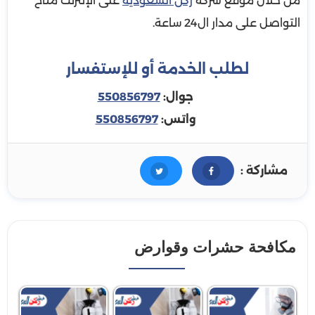
من خلال موقع شركة
ركن السعودية
على الإنترنت متاح
التواصل على مدار ال24 ساعة.
لطلب الخدمة أو للإستفسار
جوال:
550856797
واتس:
550856797
مشاركة :
مكافحة حشرات وقوارض