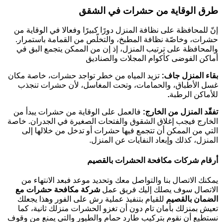
طرق الوقاية من حشرات في الشقق
إنّ للمحافظة على نظافة المنزل دورًا كبيرًا وفعالا في الوقاية من
حشرات، وخاصّة نظافة المطبخ، والتخلّص من القمامة باستمرار.
والمحافظة على ترتيب المنزل، إذ إن من الممكن يتجمع البق في
أماكن الفوضى كأكوام المجلات والصناديق
بقاء المنزل جاف:
تزيد المياه من خطر تواجد حشرات، خاصة مكان
غسل الأطباق، والحمامات، وتحت المغاسل، لأن حشرات تنجذب
للأماكن الرطبة
.
تفقّد المنزل من الخارج:
فالعمل على الوقاية من حشرات يبدأ من
الخارج فيجب إغلاق الشقوق والفتحات الصغيرة في الجدران. خاصة
التي من الممكن أن تتجمع فيها حشرات أو تدخل من خلالها إلى
المنزل، كذلك وإبعاد النفايات عن المنزل.
أرقام شركات مكافحة الحشرات بالقصيم
يمكنك الاتصال بنا والتواصل معك وتحديد موعد فبعد الانتهاء من
الاتصال سوف يصلك إليك فريق عمل
شركة مكافحة حشرات مع
الضمان بالقصيم
للقيام بتنفيذ عملية رش على الفور وهذا يجعلك
تعيش بمنزلك بأمان تام دون أن تغزو الحشرات منزلك ثانية، كما
نستطيع أن نقوم بتركيب طارد حمام والطيور والتي يمنع من وقوف