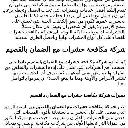
الصحة ومرخصة من وزارة الصحة السعودية، كما تحرص على أن
تقدم إليكم أفضل خدمات ومميزات التي تجذب العميل وتجعله يرغب
في أن يتعامل معها دون أن يتردد للحظة واحدة، فكما نعلم أن
الحشرات عموماً تكون من أسوأ الكائنات الحية التي تعيش على
سطح الأرض ولا يقبل أي شخص أن يعيش في مكان ممتلأ
بالحشرات، لذا يتوجب عليكم التوجه إلى شركة مكافحة حشرات
للقضاء على كل أنواع الحشرات نهائياً وبأفضل الطرق الحديثة.
شركة مكافحة حشرات مع الضمان بالقصيم
كما تتقدم
شركة مكافحة حشرات مع الضمان بالقصيم
دائمًا حتى
أصبحت أهم الشركات التي تعمل على إبادة الحشرات والتخلص من
الفئران والقوارض بشتى أنوعها، وكما نعرف أن الحشرات معها
تنتشر الأمراض والأوبئة وهذا ما يدفع العملاء أن يقوموا بالتواصل
معنا.
مميزات شركة مكافحة حشرات مع الضمان بالقصيم
تعتبر
شركة مكافحة حشرات مع الضمان بالقصيم
هي المنقذ الوحيد
الذي يقضي على كل الحشرات بالاستعانة بأقوى المبيدات التي
تقضي على الحشرات والفئران والقوارض، حيث تتمتع شركتنا بكثير
من المزايا التي تجعلها الأولى بين شركات مكافحة الحشرات بمحايل