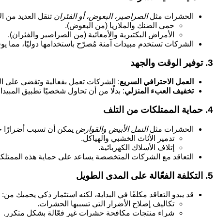
الحشرات مثل
الصراصير، البعوض، أو الفئران
تنقل العديد من ا
حمى الضنك والملاريا (من البعوض).
الأمراض البكتيرية والأمعائية (من الصراصير والفئران).
الشركات تستخدم مبيدات آمنة مُصرّح باستخدامها دوليًا، مما يوفر
3. توفير الوقت والجهد
العمل الاحترافي السريع
: الشركات تعمل بفعالية وتقضي على ا
تخفيف العبء المنزلي
: بدلًا من أن تحاول شخصيًا تطبيق المب
4. حماية الممتلكات من التلف
الحشرات مثل
النمل الأبيض والقوارض
يمكن أن تسبب أضرارًا جس
تدمير الأثاث الخشبي والهياكل.
إتلاف الأسلاك الكهربائية.
التعاقد مع الشركات المتخصصة يساعد على حماية هذه الممتلكا
5. التكلفة الفعّالة على المدى الطويل
قد يبدو التعاقد مكلفًا في البداية، لكنه استثمار ذكي يحميك من:
تكاليف إصلاح الأضرار التي تسببها الحشرات.
شراء منتجات مكافحة حشرات غير فعّالة بشكل متكرر.