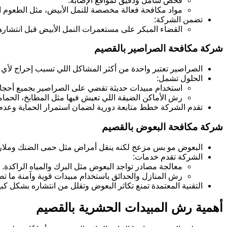
فحص شامل ودقيق لمواقع الإصابة.
مواد مكافحة فعالة مخصصة للنمل الأبيض، مثل الطعوم الكي
تضمن الشركة:
القضاء المبكر على مستعمرات النمل الأبيض قبل انتشارها
شركة مكافحة الصراصير بالقصيم
الصراصير تعتبر واحدة من أكثر المشاكل اللي تسبب إحراج لأي م
الحلول تشمل:
استخدام مبيدات حديثة تقضي على الصراصير بجميع أحجام
رش الأماكن الضيقة اللي تعيش فيها مثل المطابخ، الحم
تقدم الشركة خطط متابعة دورية لضمان استمرار الحماية وعدم
شركة مكافحة البعوض بالقصيم
البعوض مو بس مزعج لكنه ينقل أمراض مثل حمى الضنك وملاري
الشركة تقدم خدمات:
معالجة مصادر تواجد البعوض مثل البرك والمياه الراكدة.
رش المنازل والحدائق باستخدام مبيدات قوية وآمنة ما ت
التقنية المعتمدة تمنع تكاثر البعوض وتقلل من انتشاره بشكل كبي
أهمية رش المبيدات الحشرية بالقصيم