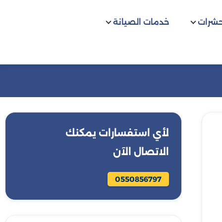
حشرات
خدمات الصيانة
لأي استفسارات يمكنك
الاتصال الآن
0550856797