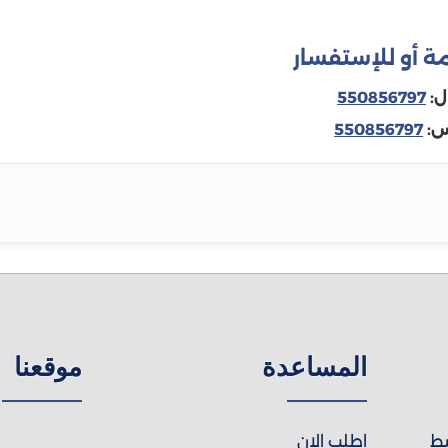
ة أو للإستفسار
ل:
550856797
س:
550856797
المساعدة
موقعنا
يط
اطلب الان