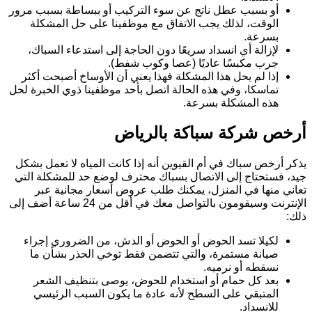
أو بسبب عطل ناتج عن سوء التركيب أو ببساطة بسبب مرور
الوقت، لذلك يجب الاتفاق مع موظفينا على حل المشكلة
بسرعة.
لإزالة أي انسداد سريعًا دون الحاجة إلى استدعاء السباك،
جرب مكبسًا عاديًا (عصا وكوب شفط).
إذا لم يحل هذا المشكلة فهذا يعني أن الأوساخ أصبحت أكثر
تماسكا، وفي هذه الحالة اتصل بأحد موظفينا ذوي الخبرة لحل
هذه المشكلة بسرعة.
أرخص شركة سباكة بالرياض
يذكر أرخص سباك في أم القيوين أنه إذا كانت المياه لا تعمل بشكل
جيد، فستحتاج إلى الاتصال بسباك محترف لوضع حد للمشكلة التي
تعاني منها في المنزل، يمكنك طلب عروض أسعار مجانية عبر
الإنترنت وسيقومون بالتواصل معك في أقل من 24 ساعة أضف إلى
ذلك:
لكيلا تسد الحوض أو الحوض أو الدش، من الضروري إجراء
صيانة مستمرة، والتي تتضمن فقط توخي الحذر بشأن ما
نسقطه أو نرميه.
بعد كل حمام أو استخدام للحوض، يوصى بتنظيف الشعر
المتبقي على السطح لأنه عادة ما يكون السبب الرئيسي
للانسداد.