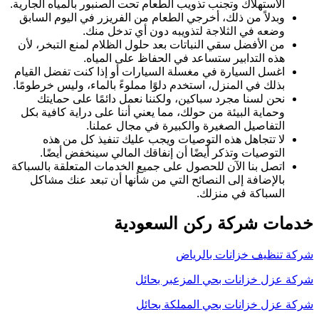
الاستهلاك وتجنب تذويب الطعام تحت الصنبور بالمياه الجارية.
وبدلاً من ذلك، أخرجي الطعام من الفريزر في اليوم السابق
وضعه في الثلاجة لتذويبه دون أي تدخل منك.
من الأفضل سقي النباتات بعد حلول الظلام لمنع التبخر، لأن
هذه التدابير ستساعد في الحفاظ على المياه.
اغسل السيارة في مغسلة السيارات أو إذا كنت تفضل القيام
بذلك في المنزل، استخدم دلوًا مملوءً بالماء، وليس خرطومًا.
نحن لسنا مجرد سباكين، ولكننا نعمل دائمًا على حمايتك
وحماية البيئة من حولك، مما يعني أننا على دراية كافية بكل
التفاصيل الصغيرة والكبيرة في مجال عملنا.
لا تتجاهل هذه التوصيات ويجب عليك تنفيذ كل من هذه
التوصيات وتذكر أيضًا أن إنفاقك المالي سينخفض ​​أيضًا.
اتصل بنا الآن للحصول على جميع الخدمات المتعلقة بالسباكة
بالإضافة إلى النصائح التي من شأنها أن تبعد عنك مشاكل
السباكة في منزلك.
خدمات شركة ركن السعودية
شركة تنظيف خزانات بالرياض
شركة عزل خزانات بحي المزعبر بحائل
شركة عزل خزانات بحي المملكة بحائل