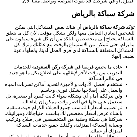
المنزل أو في شركتك فلا تفوت الفرصة وتواصل معنا الآن.
شركة سباكة بالرياض
تؤكد
شركة سباكة بالرياض
أن هناك بعض المشاكل التي يمكن
للشخص العادي التعامل معها ولكن بشكل مؤقت، لأن كل ما يتعلق
بالسباكة يحتاج إلى متخصصين للتأكد من أن كل شيء سيكون على
ما يرام، حتى تتمكن من الاستمتاع بالوقت مع عائلتك وترك كل
المشاكل المتعلقة بالسباكة لدى فرق العمل لدينا، ولحلها دعونا
نضيف إليها:
عادة ما يخضع فريقنا في
شركة ركن السعودية
للخدمات
للتدريب من وقت لآخر لإبقائهم على اطلاع بكل ما هو جديد
في عالم السباكة.
نستخدم أفضل الأدوات والأجهزة لتحديد أماكن تسربات المياه
والعمل على إصلاحها بشكل فوري وحاسم.
ولن نترككم أمام أي مشكلة سواء كانت كبيرة أو صغيرة، بل
سنعمل على حلها في أقصر وقت ممكن إن شاء الله.
تم تصميم أسعارنا لتناسب جميع العملاء الكرام حيث سنقوم
بإنشاء عرض أسعار مخصص لك يناسب احتياجاتك وميزانيتك.
شركتنا هي شبكة وطنية من المتخصصين في إصلاح وتركيب
وصيانة السباكة المنزلية، وكذلك جميع خدمات السباكة
لمنزلك أو عملك.
من خلال نظام طلب عرض أسعار مجاني دقيق، لدينا شبكة