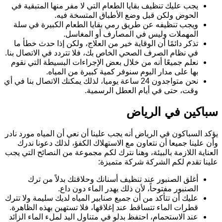
يجب عليك تنظيف بقايا الطعام التي لا مفر منها المتبقية في
الحوض ولكن قبل وضع الأطباق المتسخة فيه.
ويجب تنظيفه عن طريق رمي بقايا الطعام الكبيرة في سلة
المهملات وليس في المصارف أو المغاسل.
تذكر دائمًا أن الوقاية خير من العلاج، ولكن إذا حدث خطأ ما
في نظام الصرف الصحي الخاص بك، فلا تتردد في الاتصال بنا.
نعلم جميعًا أنه من خلال بعض الإجراءات البسيطة التي نقوم
بها على مدار اليوم سنوفر كمية كبيرة من المياه.
نحن متواجدون 24 ساعة يوميا، لذلك يمكنك الاتصال بنا في أي
وقت، حتى في أيام العطل الرسمية.
سباكين في الرياض
يؤكد السباكون في الرياض أنه يجب علينا أن نعي أن المياه مورد نادر
وأن علينا جميعا أن نتعاون مع الاستهلاك الكفؤ، لذلك دعونا ندرك
العناية اللازمة بالبيئة، وهنا نترك لكم مجموعة من النصائح التي يجب
علينا تقدم لكم الشركة شركة متميزة:
أغلق الصنبور عند تنظيف أسنانك وحلاقتك بدلاً من ترك
الصنبور مفتوحاً، لأن ذلك يهدر الماء دون داع.
عليك أن تتأكد من أن جميع صنابير المياه لديك سليمة ولا تترك
قطرات الماء تتساقط عند إغلاقها، فلا تستهين بهذه الظاهرة.
عند الاستحمام، احتفظ بدلو في متناول اليد لملء الماء الزائد