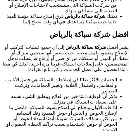
من شركات السباكة التي ستستجيب لاحتياجات الإصلاح أو
الصيانة التي تنشأ في منزلك.
تمتلك
شركة سباكة بالرياض
فرق إصلاح سباكة مؤهلة تأهيلا
عاليا حيث يمكننا مساعدتك في أي وقت تحتاج إلينا.
افضل شركة سباكة بالرياض
يشير أفضل
شركة سباكة بالرياض
إلى أن جميع عمليات التركيب أو
الإصلاح مضمونة لمدة معينة، حيث نضمن أنها ستحمي منزلك أو
شقتك أو المبنى أو مسكنك من أي ضرر أو إزعاج قد يتطلب تدخل
المتخصصين، على إصلاحات السباكة قريبا مرة أخرى، لذلك كن معنا
دائمًا للحصول على أفضل الخدمات وأكثر، تابع القراءة:
الخدمات الأكثر طلبًا في إصلاحات السباكة هي فصل الأنابيب
والمغاسل، واستبدال الغلاية، وتغيير الحمامات، وتركيب
الصنابير.
تذكر أن الوقاية دائمًا خير من العلاج وينطبق الشيء نفسه
على انسدادات السباكة في منزلك.
إذا فات الأوان وتحتاج إلى إصلاح بسيط للسباكة، فاتصل بنا
لإصلاح الحوض أو الدش أو حوض المطبخ وفك انسداده.
من أكثر مشكلات السباكة شيوعًا أيضًا انسداد الحوض أو
الحوض أو حوض الاستحمام بسبب تراكم الحطام العضوي أو
الانسداد.