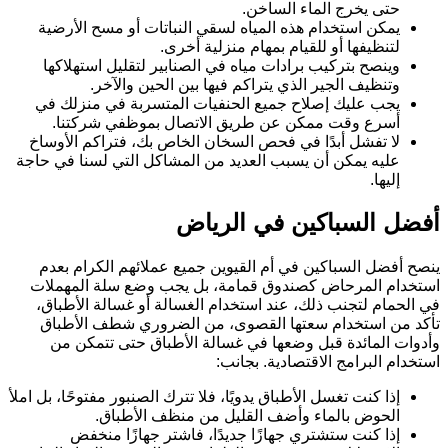
حتى يخرج الماء الساخن.
يمكن استخدام هذه المياه لسقي النباتات أو مسح الأرضية
لتنظيفها أو للقيام بمهام منزلية أخرى.
وينصح بتركيب برادات مياه في الصنابير لتقليل استهلاكها
وتنظيف الجير الذي يتراكم فيها بين الحين والآخر.
يجب عليك إصلاح جميع الحنفيات المتسربة في منزلك في
أسرع وقت ممكن عن طريق الاتصال بموظفي شركتنا.
لا تفشل أبدًا في فحص السخان الخاص بك، فتراكم الأوساخ
عليه يمكن أن يسبب العديد من المشاكل التي لسنا في حاجة
إليها.
أفضل السباكين في الرياض
ينصح أفضل السباكين في أم القيوين جميع عملائهم الكرام بعدم
استخدام المرحاض كصندوق قمامة، بل يجب وضع سلة المهملات
في الحمام لتجنب ذلك، عند استخدام الغسالة أو غسالة الأطباق،
تأكد من استخدام سعتها القصوى، من الضروري شطف الأطباق
وأدوات المائدة قبل وضعها في غسالة الأطباق حتى تتمكن من
استخدام البرامج الاقتصادية. بجانب:
إذا كنت تغسل الأطباق يدويًا، فلا تترك الصنبور مفتوحًا، بل املأ
الحوض بالماء وأضف القليل من منظف الأطباق.
إذا كنت ستشتري جهازًا جديدًا، فاشتر جهازًا منخفض