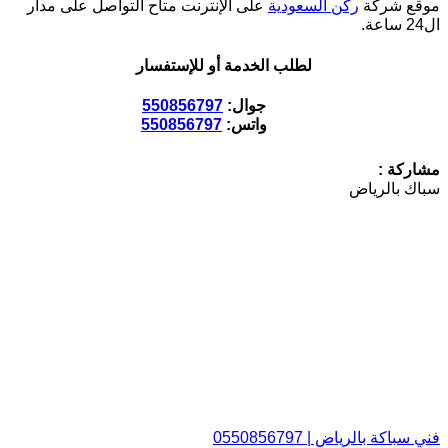
موقع شركة
ركن السعودية
على الإنترنت متاح التواصل على مدار
ال24 ساعة.
لطلب الخدمة أو للإستفسار
جوال:
550856797
واتس:
550856797
مشاركة :
سباك بالرياض
فني سباكة بالرياض | 0550856797