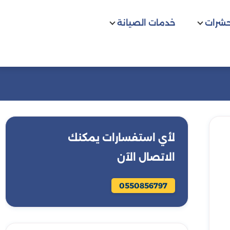
حشرات
خدمات الصيانة
لأي استفسارات يمكنك
الاتصال الآن
0550856797